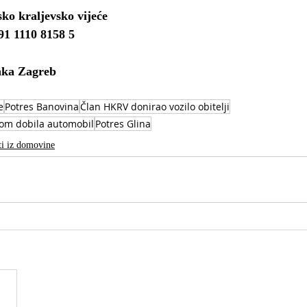
ko kraljevsko vijeće
1 1110 8158 5
nka Zagreb
e
Potres Banovina
Član HKRV donirao vozilo obitelji
som dobila automobil
Potres Glina
i iz domovine