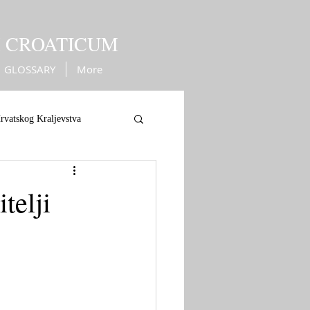
M CROATICUM
GLOSSARY
More
rvatskog Kraljevstva
ope
War against Turks
telji