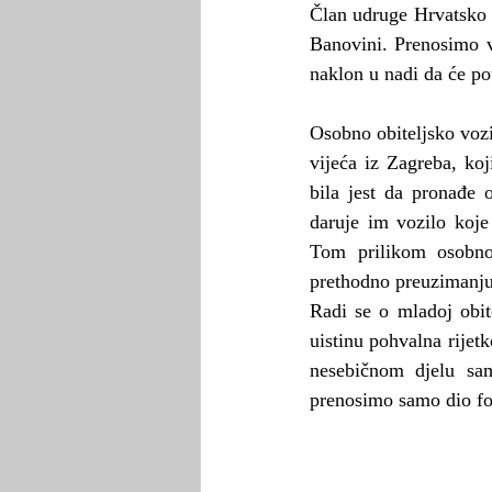
Član udruge Hrvatsko k
Banovini. Prenosimo v
naklon u nadi da će po
Osobno obiteljsko voz
vijeća iz Zagreba, ko
bila jest da pronađe 
daruje im vozilo koje
Tom prilikom osobno 
prethodno preuzimanju.
Radi se o mladoj obite
uistinu pohvalna rijet
nesebičnom djelu sa
prenosimo samo dio fo