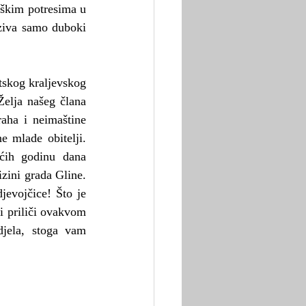
škim potresima u 
ziva samo duboki 
skog kraljevskog 
elja našeg člana 
aha i neimaštine 
 mlade obitelji. 
ćih godinu dana 
zini grada Gline. 
jevojčice! Što je 
i priliči ovakvom 
ela, stoga vam 