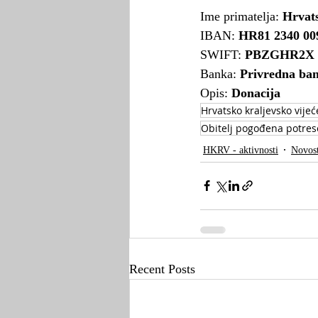
Ime primatelja: 
Hrvats
IBAN: 
HR81 2340 009
SWIFT: 
PBZGHR2X
Banka: 
Privredna ba
Opis: 
Donacija
Hrvatsko kraljevsko vijeć
Obitelj pogođena potre
HKRV - aktivnosti
Novost
Recent Posts