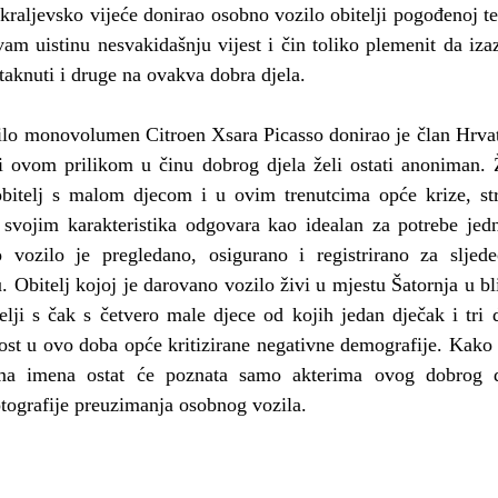
raljevsko vijeće donirao osobno vozilo obitelji pogođenoj te
am uistinu nesvakidašnju vijest i čin toliko plemenit da iza
taknuti i druge na ovakva dobra djela.
ilo monovolumen Citroen Xsara Picasso donirao je član Hrvat
ji ovom prilikom u činu dobrog djela želi ostati anoniman. Ž
obitelj s malom djecom i u ovim trenutcima opće krize, str
 svojim karakteristika odgovara kao idealan za potrebe jedne
vozilo je pregledano, osigurano i registrirano za sljede
 Obitelj kojoj je darovano vozilo živi u mjestu Šatornja u bli
lji s čak s četvero male djece od kojih jedan dječak i tri d
kost u ovo doba opće kritizirane negativne demografije. Kako 
ma imena ostat će poznata samo akterima ovog dobrog dj
tografije preuzimanja osobnog vozila.