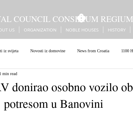
YAL COUNCIL CONSILIUM REGIU
OUT US
ORGANIZATION
NOBLE HOUSES
HISTORY
i iz svijeta
Novosti iz domovine
News from Croatia
1100 H
1 min read
Battle of Sisak
Erdődy
Kingdom of Croatia
Christian Eur
 donirao osobno vozilo obi
 potresom u Banovini
an values