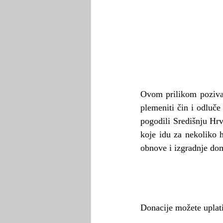
Ovom prilikom pozivam
plemeniti čin i odluče 
pogodili Središnju Hrv
koje idu za nekoliko h
obnove i izgradnje doma
Donacije možete uplati