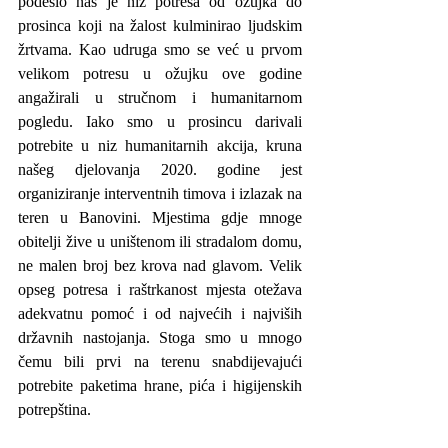
podesio nas je niz potresa od ožujka do 
prosinca koji na žalost kulminirao ljudskim 
žrtvama. Kao udruga smo se već u prvom 
velikom potresu u ožujku ove godine 
angažirali u stručnom i humanitarnom 
pogledu. Iako smo u prosincu darivali 
potrebite u niz humanitarnih akcija, kruna 
našeg djelovanja 2020. godine jest 
organiziranje interventnih timova i izlazak na 
teren u Banovini. Mjestima gdje mnoge 
obitelji žive u uništenom ili stradalom domu, 
ne malen broj bez krova nad glavom. Velik 
opseg potresa i raštrkanost mjesta otežava 
adekvatnu pomoć i od najvećih i najviših 
državnih nastojanja. Stoga smo u mnogo 
čemu bili prvi na terenu snabdijevajući 
potrebite paketima hrane, pića i higijenskih 
potrepština.