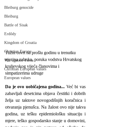
Bleiburg genocide
Bleiburg
Battle of Sisak
Erdődy
Kingdom of Croatia
Christian Europe
Tužni osvrt na prošlu godinu u trenutku 
njezina zalaska, poruka vodstva Hrvatskog 
War against Turks
kraljevskog vijeća članovima i 
Christian European values
simpatizerima udruge
European values
Da je ovo uobičajena godina... 
Već bi vas 
zabavljali desetcima objava čestitki i dobrih 
želja uz taktove novogodišnjih koračnica i 
otvaranja pjenušca. Na žalost ovo nije takva 
godina, uz tešku epidemiološku situaciju i 
mjere, teško gospodarsko stanje u domovini, 