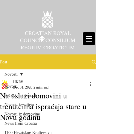
CROATIAN ROYAL
COUNCIL CONSILIUM
REGIUM CROATICUM
Post
Novosti
HKRV
Novosti
Dec 31, 2020
2 min read
Na usluzi domovini u
HKRV - aktivnosti
trenutcima ispraćaja stare u
Novosti iz svijeta
Novu godinu
Novosti iz domovine
News from Croatia
1100 Hrvatskog Kraljevstva