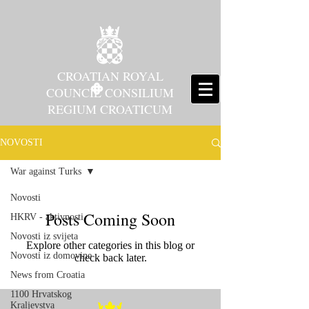
CROATIAN ROYAL
COUNCIL CONSILIUM
REGIUM CROATICUM
NOVOSTI
War against Turks
Novosti
Posts Coming Soon
HKRV - aktivnosti
Novosti iz svijeta
Explore other categories in this blog or
Novosti iz domovine
check back later.
News from Croatia
1100 Hrvatskog
Kraljevstva