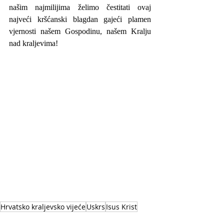
našim najmilijima želimo čestitati ovaj 
najveći kršćanski blagdan gajeći plamen 
vjernosti našem Gospodinu, našem Kralju 
nad kraljevima!
Hrvatsko kraljevsko vijeće
Uskrs
Isus Krist
Uskršnja čestitika