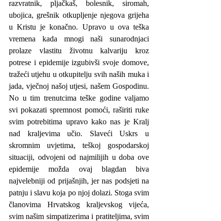
razvratnik, pljačkaš, bolesnik, siromah, 
ubojica, grešnik otkupljenje njegova grijeha 
u Kristu je konačno. Upravo u ova teška 
vremena kada mnogi naši sunarodnjaci 
prolaze vlastitu životnu kalvariju kroz 
potrese i epidemije izgubivši svoje domove, 
tražeći utjehu u otkupitelju svih naših muka i 
jada, vječnoj našoj utjesi, našem Gospodinu. 
No u tim trenutcima teške godine valjamo 
svi pokazati spremnost pomoći, raširiti ruke 
svim potrebitima upravo kako nas je Kralj 
nad kraljevima učio. Slaveći Uskrs u 
skromnim uvjetima, teškoj gospodarskoj 
situaciji, odvojeni od najmilijih u doba ove 
epidemije možda ovaj blagdan biva 
najvelebniji od prijašnjih, jer nas podsjeti na 
patnju i slavu koja po njoj dolazi. Stoga svim 
članovima Hrvatskog kraljevskog vijeća, 
svim našim simpatizerima i pratiteljima, svim 