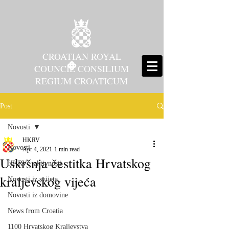
CROATIAN ROYAL
COUNCIL CONSILIUM
REGIUM CROATICUM
Post
Novosti
HKRV
Novosti
Apr 4, 2021
1 min read
Uskršnja čestitka Hrvatskog
HKRV - aktivnosti
kraljevskog vijeća
Novosti iz svijeta
Novosti iz domovine
News from Croatia
1100 Hrvatskog Kraljevstva