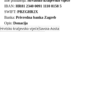
Ime primatelja: 
Hrvatsko kraljevsko vijeće
IBAN: 
HR81 2340 0091 1110 8158 5
SWIFT: 
PBZGHR2X
Banka: 
Privredna banka Zagreb
Opis: 
Donacija
Hrvtsko kraljevsko vijeće
Savoia-Aosta
Preminuo Amedeo Zvonimir
Preminuo kraljević Amedeo Zvonimir
Savojski
Savoj-Aosta
HKRV - aktivnosti
Novosti iz svijeta
Novosti iz domovine
Recent Posts
See All