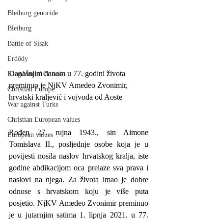
Bleiburg genocide
Bleiburg
Battle of Sisak
Erdődy
Današnjim danom u 77. godini života 
Kingdom of Croatia
preminuo je NjKV Amedeo Zvonimir, 
Christian Europe
hrvatski kraljević i vojvoda od Aoste
War against Turks
Christian European values
Rođen 27. rujna 1943., sin Aimone 
European values
Tomislava II., posljednje osobe koja je u 
povijesti nosila naslov hrvatskog kralja, iste 
godine abdikacijom oca prelaze sva prava i 
naslovi na njega. Za života imao je dobre 
odnose s hrvatskom koju je više puta 
posjetio. NjKV Amedeo Zvonimir preminuo 
je u jutarnjim satima 1. lipnja 2021. u 77. 