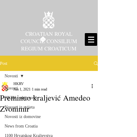
CROATIAN ROYAL
COUNCIL CONSILIUM
REGIUM CROATICUM
Post
Novosti
HKRV
Novosti
Jun 1, 2021
1 min read
Preminuo kraljević Amedeo
HKRV - aktivnosti
Zvonimir
Novosti iz svijeta
Novosti iz domovine
News from Croatia
1100 Hrvatskog Kraljevstva