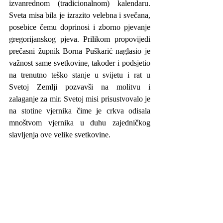
izvanrednom (tradicionalnom) kalendaru. 
Sveta misa bila je izrazito velebna i svečana, 
posebice čemu doprinosi i zborno pjevanje 
gregorijanskog pjeva. Prilikom propovijedi 
prečasni župnik Borna Puškarić naglasio je 
važnost same svetkovine, također i podsjetio 
na trenutno teško stanje u svijetu i rat u 
Svetoj Zemlji pozvavši na molitvu i 
zalaganje za mir. Svetoj misi prisustvovalo je 
na stotine vjernika čime je crkva odisala 
mnoštvom vjernika u duhu zajedničkog 
slavljenja ove velike svetkovine.