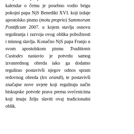
kalendar o čemu je posebno vodio brigu 
pokojni papa NjS Benedikt XVI. koji izdaje 
apostolsko pismo (
motu proprio
) 
Summorum 
Pontificum
 2007. u kojem stavlja osnovu 
reguliranja i razvoja ovog oblika pobožnosti 
i misnog slavlja. Konačno NjS papa Franjo u 
svom apostolskom pismu 
Traditionis 
Custodes
 nastavio je potvrdu samog 
izvanrednog obreda iako ga dodatno 
regulirao postavivši njegov odnos spram 
redovnog obreda (
lex orandi
), te postavivši 
značajne nove uvjete koji reguliraju način 
biskupske potvrde prava prema svećenicima 
koji imaju želju slaviti ovaj tradicionalni 
oblik. 