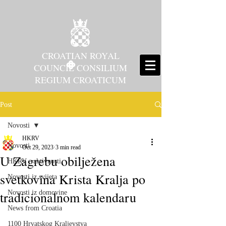
CROATIAN ROYAL
COUNCIL CONSILIUM
REGIUM CROATICUM
Post
Novosti
HKRV
Novosti
Oct 29, 2023
3 min read
U Zagrebu obilježena
HKRV - aktivnosti
svetkovina Krista Kralja po
Novosti iz svijeta
tradicionalnom kalendaru
Novosti iz domovine
News from Croatia
1100 Hrvatskog Kraljevstva