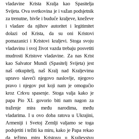
vladavine Krista Kralja kao Spasitelja 
Svijeta. Ova svetkovina je i važan podsjetnik 
za trenutne, bivše i buduće kraljeve, kneževe 
i vladare da njihov autoritet i legitimitet 
dolazi od Krista, da su oni Kristovi 
pomazanici i Kristovi kraljevi. Stoga svoju 
vladavinu i svoj život vazda trebaju posvetiti 
mudrosti Kristove vladavine. Za nas Krist 
kao Salvator Mundi (Spasitelj Svijeta) jest 
naš otkupitelj, naš Kralj nad Kraljevima 
upravo slaveći njegovo naslovlje, njegovo 
pravo i njegov put koji nam je omogućio 
kroz Crkvu spasenje. Stoga valja kako je 
papa Pio XI. govorio biti nam nagon za 
traženje mira među narodima, među 
vladarima. I u ovo doba ratova u Ukrajini, 
Armeniji i Svetoj Zemlji valjamo se toga 
podsjetiti i težiti ka miru, kako je Papa rekao 
da težimo miru Kristovu u Kraljevstvu 