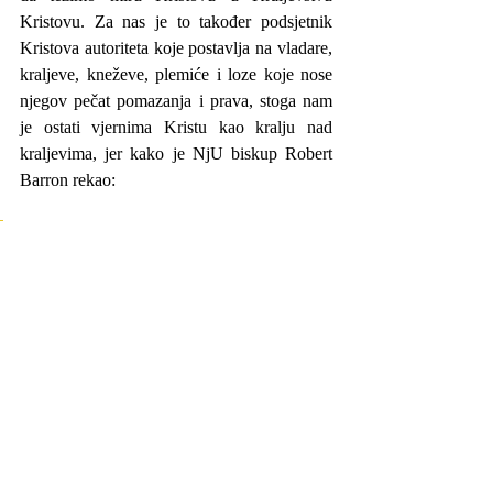
Kristovu. Za nas je to također podsjetnik 
Kristova autoriteta koje postavlja na vladare, 
kraljeve, kneževe, plemiće i loze koje nose 
njegov pečat pomazanja i prava, stoga nam 
je ostati vjernima Kristu kao kralju nad 
kraljevima, jer kako je NjU biskup Robert 
Barron rekao:
"
Isus nije predsjednik, niti 
premijer, niti generalni 
sekretar. On je kralj!
"