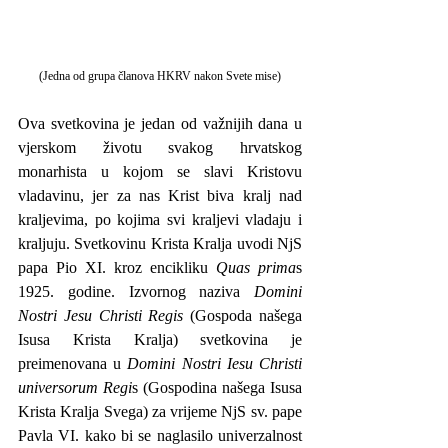
(Jedna od grupa članova HKRV nakon Svete mise)
Ova svetkovina je jedan od važnijih dana u 
vjerskom životu svakog hrvatskog 
monarhista u kojom se slavi Kristovu 
vladavinu, jer za nas Krist biva kralj nad 
kraljevima, po kojima svi kraljevi vladaju i 
kraljuju. Svetkovinu Krista Kralja uvodi NjS 
papa Pio XI. kroz encikliku 
Quas prima
s 
1925. godine. Izvornog naziva 
Domini 
Nostri Jesu Christi Regis
 (Gospoda našega 
Isusa Krista Kralja) svetkovina je 
preimenovana u 
Domini Nostri Iesu Christi 
universorum Regi
s (Gospodina našega Isusa 
Krista Kralja Svega) za vrijeme NjS sv. pape 
Pavla VI. kako bi se naglasilo univerzalnost 