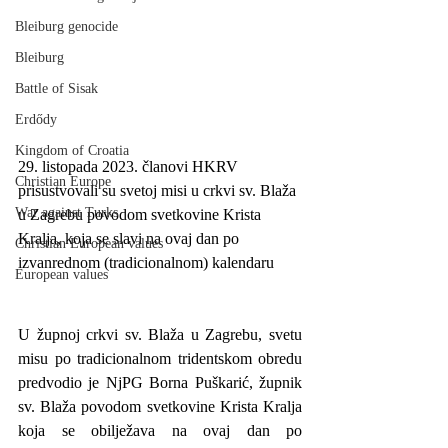
Bleiburg genocide
Bleiburg
Battle of Sisak
Erdődy
Kingdom of Croatia
29. listopada 2023. članovi HKRV 
Christian Europe
prisustvovali su svetoj misi u crkvi sv. Blaža 
War against Turks
u Zagrebu povodom svetkovine Krista 
Kralja, koja se slavi na ovaj dan po 
Christian European values
izvanrednom (tradicionalnom) kalendaru
European values
U župnoj crkvi sv. Blaža u Zagrebu, svetu 
misu po tradicionalnom tridentskom obredu 
predvodio je NjPG Borna Puškarić, župnik 
sv. Blaža povodom svetkovine Krista Kralja 
koja se obilježava na ovaj dan po 