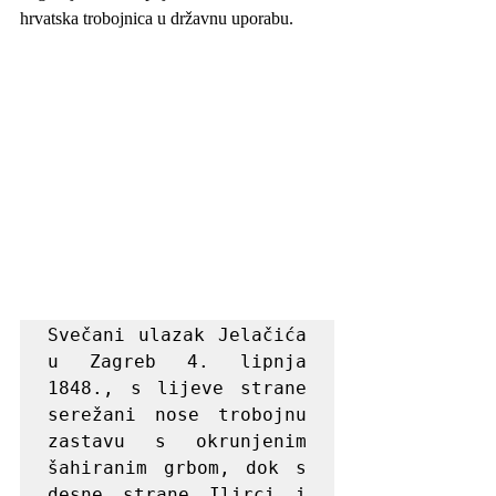
hrvatska trobojnica u državnu uporabu.
Svečani ulazak Jelačića 
u Zagreb 4. lipnja 
1848., s lijeve strane 
serežani nose trobojnu 
zastavu s okrunjenim 
šahiranim grbom, dok s 
desne strane Ilirci i 