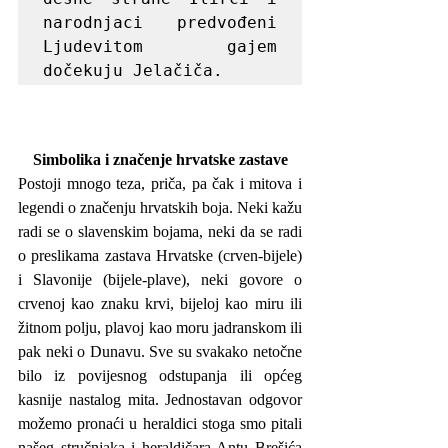
narodnjaci predvođeni 
Ljudevitom gajem 
dočekuju Jelačiča.
Simbolika i značenje hrvatske zastave
Postoji mnogo teza, priča, pa čak i mitova i 
legendi o značenju hrvatskih boja. Neki kažu 
radi se o slavenskim bojama, neki da se radi 
o preslikama zastava Hrvatske (crven-bijele) 
i Slavonije (bijele-plave), neki govore o 
crvenoj kao znaku krvi, bijeloj kao miru ili 
žitnom polju, plavoj kao moru jadranskom ili 
pak neki o Dunavu. Sve su svakako netočne 
bilo iz povijesnog odstupanja ili općeg 
kasnije nastalog mita. Jednostavan odgovor 
možemo pronaći u heraldici stoga smo pitali 
našeg stručnjaka i heraldičara Antu Brešića 