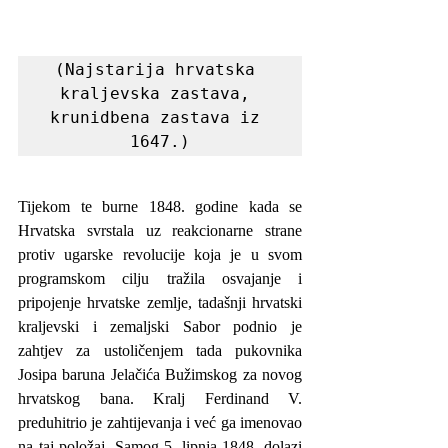
(Najstarija hrvatska 
kraljevska zastava, 
krunidbena zastava iz 
1647.)
Tijekom te burne 1848. godine kada se 
Hrvatska svrstala uz reakcionarne strane 
protiv ugarske revolucije koja je u svom 
programskom cilju tražila osvajanje i 
pripojenje hrvatske zemlje, tadašnji hrvatski 
kraljevski i zemaljski Sabor podnio je 
zahtjev za ustoličenjem tada pukovnika 
Josipa baruna Jelačića Bužimskog za novog 
hrvatskog bana. Kralj Ferdinand V. 
preduhitrio je zahtijevanja i već ga imenovao 
na taj položaj. Samog 5. lipnja 1848. dolazi 