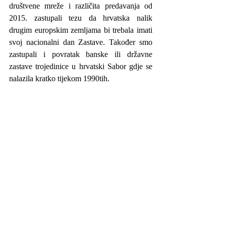
društvene mreže i različita predavanja od 
2015. zastupali tezu da hrvatska nalik 
drugim europskim zemljama bi trebala imati 
svoj nacionalni dan Zastave. Također smo 
zastupali i povratak banske ili državne 
zastave trojedinice u hrvatski Sabor gdje se 
nalazila kratko tijekom 1990tih.
Zastava Tojedinice, tj. 
replika banske zastave 
u hrvatskom Saboru 