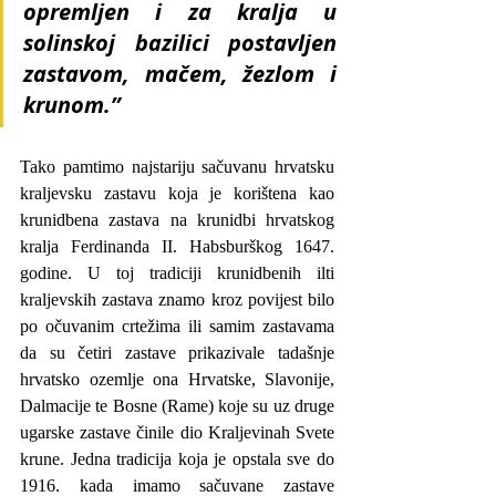
opremljen i za kralja u 
solinskoj bazilici 
postavljen 
zastavom
, mačem, žezlom i 
krunom.”
Tako pamtimo najstariju sačuvanu hrvatsku 
kraljevsku zastavu koja je korištena kao 
krunidbena zastava na krunidbi hrvatskog 
kralja Ferdinanda II. Habsburškog 1647. 
godine. U toj tradiciji krunidbenih ilti 
kraljevskih zastava znamo kroz povijest bilo 
po očuvanim crtežima ili samim zastavama 
da su četiri zastave prikazivale tadašnje 
hrvatsko ozemlje ona Hrvatske, Slavonije, 
Dalmacije te Bosne (Rame) koje su uz druge 
ugarske zastave činile dio Kraljevinah Svete 
krune. Jedna tradicija koja je opstala sve do 
1916. kada imamo sačuvane zastave 