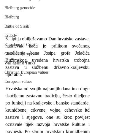
Bleiburg genocide
Bleiburg
Battle of Sisak
Erdődy
5. lipnja obilježavamo Dan hrvatske zastave, 
Kingdom of Croatia
nadnevak kada je prilikom svečanog 
ustoličenja bana Josipa grofa Jelačića 
Christian Europe
Bužimskog uvedena hrvatska trobojna 
War against Turks
zastava u službenu državno-kraljevsku 
Christian European values
uporabu.
European values
Hrvatska od svojih najranijih dana ima dugu 
tisućljetnu zastavnu tradiciju, često dijeljene 
po funkciji na kraljevske i banske standarde, 
krunidbene, crkvene, vojne, cehovske itd 
zastave i stjegove, one su kroz povijest 
ocrtavale tijek razvoja hrvatske kulture i 
povijesti. Po starim hrvatskim krunidbenim 