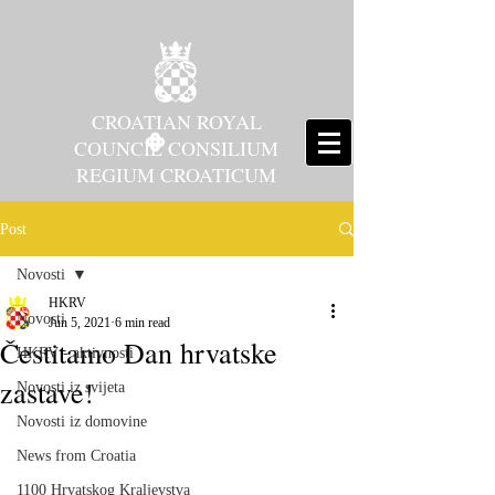
CROATIAN ROYAL
COUNCIL CONSILIUM
REGIUM CROATICUM
Post
Novosti
HKRV
Novosti
Jun 5, 2021
6 min read
Čestitamo Dan hrvatske
HKRV - aktivnosti
zastave!
Novosti iz svijeta
Novosti iz domovine
News from Croatia
1100 Hrvatskog Kraljevstva