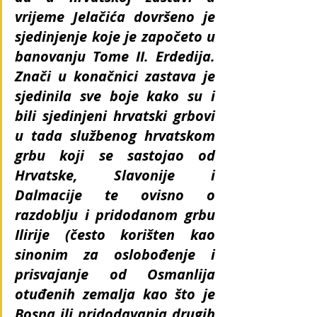
vrijeme Jelačića dovršeno je 
sjedinjenje koje je započeto u 
banovanju Tome II. Erdedija. 
Znači u konačnici zastava je 
sjedinila sve boje kako su i 
bili sjedinjeni hrvatski grbovi 
u tada službenog hrvatskom 
grbu koji se sastojao od 
Hrvatske, Slavonije i 
Dalmacije te ovisno o 
razdoblju i pridodanom grbu 
Ilirije (često korišten kao 
sinonim za oslobođenje i 
prisvajanje od Osmanlija 
otuđenih zemalja kao što je 
Bosna ili pridodavanja drugih 