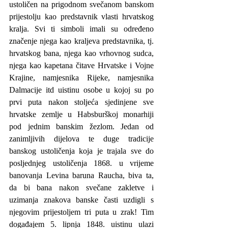
ustoličen na prigodnom svečanom banskom 
prijestolju kao predstavnik vlasti hrvatskog 
kralja. Svi ti simboli imali su određeno 
značenje njega kao kraljeva predstavnika, tj. 
hrvatskog bana, njega kao vrhovnog sudca, 
njega kao kapetana čitave Hrvatske i Vojne 
Krajine, namjesnika Rijeke, namjesnika 
Dalmacije itd uistinu osobe u kojoj su po 
prvi puta nakon stoljeća sjedinjene sve 
hrvatske zemlje u Habsburškoj monarhiji 
pod jednim banskim žezlom. Jedan od 
zanimljivih dijelova te duge tradicije 
banskog ustoličenja koja je trajala sve do 
posljednjeg ustoličenja 1868. u vrijeme 
banovanja Levina baruna Raucha, biva ta, 
da bi bana nakon svečane zakletve i 
uzimanja znakova banske časti uzdigli s 
njegovim prijestoljem tri puta u zrak! Tim 
događajem 5. lipnja 1848. uistinu ulazi 