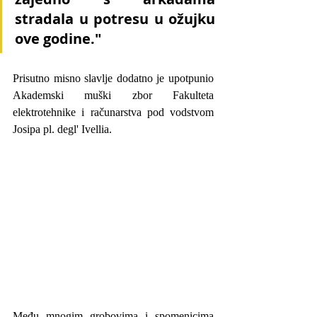
stradala u potresu u ožujku 
ove godine."
Prisutno misno slavlje dodatno je upotpunio 
Akademski muški zbor Fakulteta 
elektrotehnike i računarstva pod vodstvom 
Josipa pl. degl' Ivellia.
Među mnogim grobovima i spomenicima 