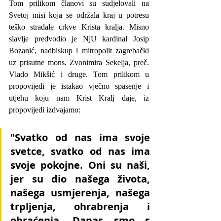
Tom prilikom članovi su sudjelovali na 
Svetoj misi koja se održala kraj u potresu 
teško stradale crkve Krista kralja. Misno 
slavlje predvodio je NjU kardinal Josip 
Bozanić, nadbiskup i mitropolit zagrebački 
uz prisutne mons. Zvonimira Sekelja, preč. 
Vlado Mikšić i druge. Tom prilikom u 
propovijedi je istakao vječno spasenje i 
utjehu koju nam Krist Kralj daje, iz 
propovijedi izdvajamo:
"Svatko od nas ima svoje 
svetce, svatko od nas ima 
svoje pokojne. Oni su naši, 
jer su dio našega života, 
našega usmjerenja, našega 
trpljenja, ohrabrenja i 
obraćenja. Danas smo s 