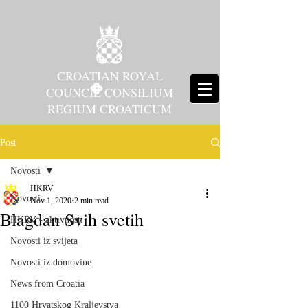
CROATIAN ROYAL
COUNCIL CONSILIUM
REGIUM CROATICUM
Post
Novosti
HKRV
Novosti
Nov 1, 2020
2 min read
Blagdan Svih svetih
HKRV - aktivnosti
Novosti iz svijeta
Novosti iz domovine
News from Croatia
1100 Hrvatskog Kraljevstva