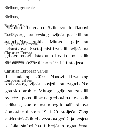
Bleiburg genocide
Bleiburg
Battle of Sisak
Povodom blagdana Svih svetih članovi 
Hrvatskog kraljevskog svijeća posjetili su 
Erdődy
zagrebačko groblje Mirogoj, gdje su 
Kingdom of Croatia
prisustvovali Svetoj misi i zapalili svijeće na 
Christian Europe
grbove mnogih istaknutih Hrvata kao i palih 
War against Turks
sinova domovine tijekom 19. i 20. stoljeća
Christian European values
1. studenog 2020. članovi Hrvatskog 
European values
kraljevskog vijeća posjetili su zagrebačko 
gradsko groblje Mirogoj, gdje su zapalili 
svijeće i pomolili se na grobovima hrvatskih 
velikana, kao onima mnogih palih sinova 
domovine tijekom 19. i 20. stoljeća. Zbog 
epidemioloških obaveza ovogodišnja posjeta 
je bila simbolična i brojčano ograničena. 