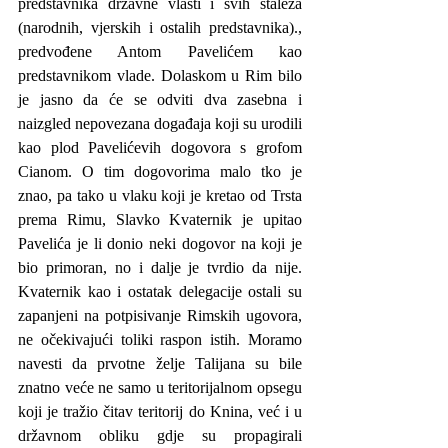
predstavnika državne vlasti i svih staleža 
(narodnih, vjerskih i ostalih predstavnika)., 
predvođene Antom Pavelićem kao 
predstavnikom vlade. Dolaskom u Rim bilo 
je jasno da će se odviti dva zasebna i 
naizgled nepovezana događaja koji su urodili 
kao plod Pavelićevih dogovora s grofom 
Cianom. O tim dogovorima malo tko je 
znao, pa tako u vlaku koji je kretao od Trsta 
prema Rimu, Slavko Kvaternik je upitao 
Pavelića je li donio neki dogovor na koji je 
bio primoran, no i dalje je tvrdio da nije. 
Kvaternik kao i ostatak delegacije ostali su 
zapanjeni na potpisivanje Rimskih ugovora, 
ne očekivajući toliki raspon istih. Moramo 
navesti da prvotne želje Talijana su bile 
znatno veće ne samo u teritorijalnom opsegu 
koji je tražio čitav teritorij do Knina, već i u 
državnom obliku gdje su propagirali 