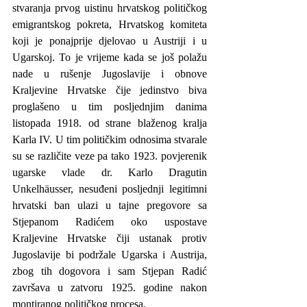
stvaranja prvog uistinu hrvatskog političkog 
emigrantskog pokreta, Hrvatskog komiteta 
koji je ponajprije djelovao u Austriji i u 
Ugarskoj. To je vrijeme kada se još polažu 
nade u rušenje Jugoslavije i obnove 
Kraljevine Hrvatske čije jedinstvo biva 
proglašeno u tim posljednjim danima 
listopada 1918. od strane blaženog kralja 
Karla IV. U tim političkim odnosima stvarale 
su se različite veze pa tako 1923. povjerenik 
ugarske vlade dr. Karlo Dragutin 
Unkelhäusser, nesuđeni posljednji legitimni 
hrvatski ban ulazi u tajne pregovore sa 
Stjepanom Radićem oko uspostave 
Kraljevine Hrvatske čiji ustanak protiv 
Jugoslavije bi podržale Ugarska i Austrija, 
zbog tih dogovora i sam Stjepan Radić 
završava u zatvoru 1925. godine nakon 
montiranog političkog procesa.