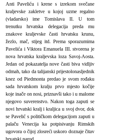
Anti Paveliću i krene s izrekom svečane 
kraljevske zakletve u kojoj uzme regalno 
(vladarsko) ime Tomislava II. U tom 
trenutku hrvatska delegacija preda mu 
znakove kraljevske časti hrvatsku krunu, 
žezlo, mač, stijeg itd. Prema sporazumima 
Pavelića i Viktora Emanuela III. stvorena je 
nova hrvatska kraljevska loza Savoj-Aosta. 
Jedan od pokazatelja nove časti biva vidljiv 
odmah, tako da talijanski prijestolonasljednik 
knez od Piedmonta predao je svom rođaku 
sada hrvatskom kralju prvo mjesto kočije 
koje inače on nosi, priznavši tako i u malome 
njegovo suverenstvo. Nakon toga zaputi se 
novi hrvatski kralj i kraljica u svoj dvor, dok 
se Pavelić s političkom delegacijom zaputi u 
palaču Venecija ka potpisivanju Rimskih 
ugovora o čijoj zlosreći uskoro doznaje čitav 
hrvatski narod.