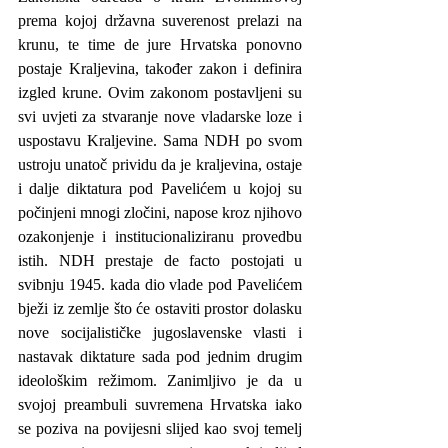
prema kojoj državna suverenost prelazi na 
krunu, te time de jure Hrvatska ponovno 
postaje Kraljevina, također zakon i definira 
izgled krune. Ovim zakonom postavljeni su 
svi uvjeti za stvaranje nove vladarske loze i 
uspostavu Kraljevine. Sama NDH po svom 
ustroju unatoč prividu da je kraljevina, ostaje 
i dalje diktatura pod Pavelićem u kojoj su 
počinjeni mnogi zločini, napose kroz njihovo 
ozakonjenje i institucionaliziranu provedbu 
istih. NDH prestaje de facto postojati u 
svibnju 1945. kada dio vlade pod Pavelićem 
bježi iz zemlje što će ostaviti prostor dolasku 
nove socijalističke jugoslavenske vlasti i 
nastavak diktature sada pod jednim drugim 
ideološkim režimom. Zanimljivo je da u 
svojoj preambuli suvremena Hrvatska iako 
se poziva na povijesni slijed kao svoj temelj 