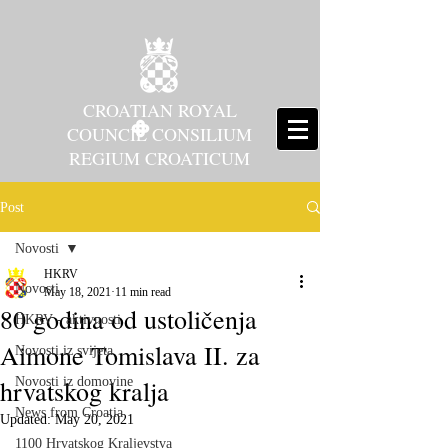
CROATIAN ROYAL
COUNCIL CONSILIUM
REGIUM CROATICUM
Post
Novosti
HKRV
Novosti
May 18, 2021
11 min read
80 godina od ustoličenja
HKRV - aktivnosti
Aimone Tomislava II. za
Novosti iz svijeta
hrvatskog kralja
Novosti iz domovine
News from Croatia
Updated:
May 20, 2021
1100 Hrvatskog Kraljevstva