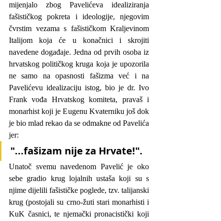
mijenjalo zbog Pavelićeva idealiziranja 
fašističkog pokreta i ideologije, njegovim 
čvrstim vezama s fašističkom Kraljevinom 
Italijom koja će u konačnici i skrojiti 
navedene događaje. Jedna od prvih osoba iz 
hrvatskog političkog kruga koja je upozorila 
ne samo na opasnosti fašizma već i na 
Pavelićevu idealizaciju istog, bio je dr. Ivo 
Frank vođa Hrvatskog komiteta, pravaš i 
monarhist koji je Eugenu Kvaterniku još dok 
je bio mlad rekao da se odmakne od Pavelića 
jer:
"...fašizam nije za Hrvate!".
Unatoč svemu navedenom Pavelić je oko 
sebe gradio krug lojalnih ustaša koji su s 
njime dijelili fašističke poglede, tzv. talijanski 
krug (postojali su crno-žuti stari monarhisti i 
KuK časnici, te njemački pronacistički koji 