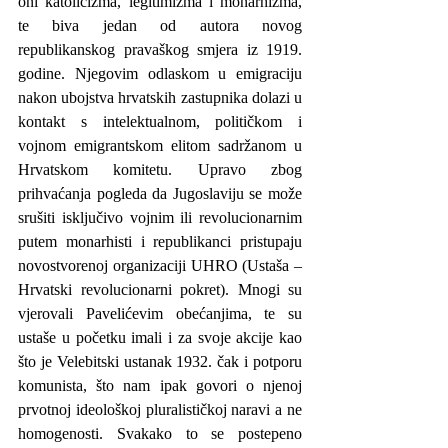
oni katolicizma, legitimizma i monarhizma, 
te biva jedan od autora novog 
republikanskog pravaškog smjera iz 1919. 
godine. Njegovim odlaskom u emigraciju 
nakon ubojstva hrvatskih zastupnika dolazi u 
kontakt s intelektualnom, političkom i 
vojnom emigrantskom elitom sadržanom u 
Hrvatskom komitetu. Upravo zbog 
prihvaćanja pogleda da Jugoslaviju se može 
srušiti isključivo vojnim ili revolucionarnim 
putem monarhisti i republikanci pristupaju 
novostvorenoj organizaciji UHRO (Ustaša – 
Hrvatski revolucionarni pokret). Mnogi su 
vjerovali Pavelićevim obećanjima, te su 
ustaše u početku imali i za svoje akcije kao 
što je Velebitski ustanak 1932. čak i potporu 
komunista, što nam ipak govori o njenoj 
prvotnoj ideološkoj pluralističkoj naravi a ne 
homogenosti. Svakako to se postepeno 