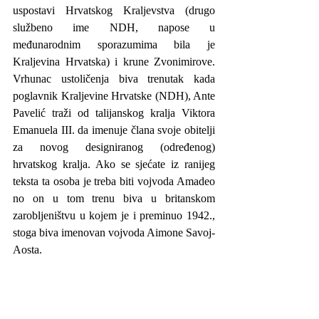
uspostavi Hrvatskog Kraljevstva (drugo 
službeno ime NDH, napose u 
međunarodnim sporazumima bila je 
Kraljevina Hrvatska) i krune Zvonimirove. 
Vrhunac ustoličenja biva trenutak kada 
poglavnik Kraljevine Hrvatske (NDH), Ante 
Pavelić traži od talijanskog kralja Viktora 
Emanuela III. da imenuje člana svoje obitelji 
za novog designiranog (određenog) 
hrvatskog kralja. Ako se sjećate iz ranijeg 
teksta ta osoba je treba biti vojvoda Amadeo 
no on u tom trenu biva u britanskom 
zarobljeništvu u kojem je i preminuo 1942., 
stoga biva imenovan vojvoda Aimone Savoj-
Aosta.