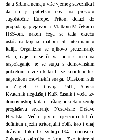
da u Srbima nemaju više vjernog saveznika i 
da im je potreban novi na prostoru 
Jugoistočne Europe. Pritom dolazi do 
propadanja pregovora s Vlatkom Mačekom i 
HSS-om, nakon čega se tada okreću 
ustašama koji su mahom bili internirani u 
Italiji. Organizira se njihovo preuzimanje 
vlasti, daje im se čitava radio stanica na 
raspolaganje, te se stupa s domovinskim 
pokretom u vezu kako bi se koordinirali s 
napretkom osovinskih snaga. Ulaskom istih 
u Zagreb 10. travnja 1941., Slavko 
Kvaternik negdašnji KuK časnik i vođa tzv 
domovinskog krila ustaškog pokreta u zemlji 
proglašava stvaranje Nezavisne Države 
Hrvatske. Već u prvim mjesecima bit će 
definiran njezin teritorijalni oblik kao i onaj 
državni. Tako 15. svibnja 1941. donosi se 
Zakonska odredba o kruni Zvonimirovoj 