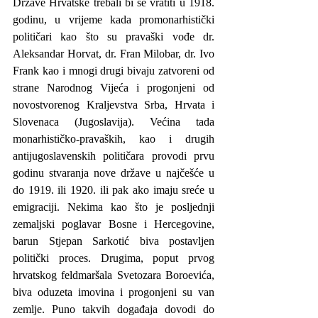
Države Hrvatske trebali bi se vratiti u 1918. 
godinu, u vrijeme kada promonarhistički 
političari kao što su pravaški vođe dr. 
Aleksandar Horvat, dr. Fran Milobar, dr. Ivo 
Frank kao i mnogi drugi bivaju zatvoreni od 
strane Narodnog Vijeća i progonjeni od 
novostvorenog Kraljevstva Srba, Hrvata i 
Slovenaca (Jugoslavija). Većina tada 
monarhističko-pravaških, kao i drugih 
antijugoslavenskih političara provodi prvu 
godinu stvaranja nove države u najčešće u 
do 1919. ili 1920. ili pak ako imaju sreće u 
emigraciji. Nekima kao što je posljednji 
zemaljski poglavar Bosne i Hercegovine, 
barun Stjepan Sarkotić biva postavljen 
politički proces. Drugima, poput prvog 
hrvatskog feldmaršala Svetozara Boroevića, 
biva oduzeta imovina i progonjeni su van 
zemlje. Puno takvih događaja dovodi do 