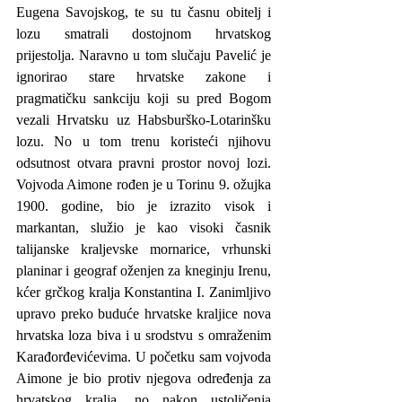
Eugena Savojskog, te su tu časnu obitelj i 
lozu smatrali dostojnom hrvatskog 
prijestolja. Naravno u tom slučaju Pavelić je 
ignorirao stare hrvatske zakone i 
pragmatičku sankciju koji su pred Bogom 
vezali Hrvatsku uz Habsburško-Lotarinšku 
lozu. No u tom trenu koristeći njihovu 
odsutnost otvara pravni prostor novoj lozi. 
Vojvoda Aimone rođen je u Torinu 9. ožujka 
1900. godine, bio je izrazito visok i 
markantan, služio je kao visoki časnik 
talijanske kraljevske mornarice, vrhunski 
planinar i geograf oženjen za kneginju Irenu, 
kćer grčkog kralja Konstantina I. Zanimljivo 
upravo preko buduće hrvatske kraljice nova 
hrvatska loza biva i u srodstvu s omraženim 
Karađorđevićevima. U početku sam vojvoda 
Aimone je bio protiv njegova određenja za 
hrvatskog kralja, no nakon ustoličenja 