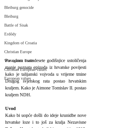
Bleiburg genocide
Bleiburg
Battle of Sisak
Erdődy
Kingdom of Croatia
Christian Europe
Povodom osamdesete godišnjice ustoličenja 
War against Turks
manje poznata epizoda iz hrvatske povijesti 
Christian European values
kako je talijanski vojvoda u vrijeme tmine 
European values
Drugog svjetskog rata postao hrvatskim 
kraljem. Kako je Aimone Tomislav II. postao 
kraljem NDH. 
Uvod
Kako bi uopće došli do ideje krunidbe nove 
hrvatske loze i to još za kralja Nezavisne 