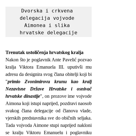
Dvorska i crkvena 
delegacija vojvode 
Aimonea i slika 
hrvatske delegacije
Trenutak ustoličenja hrvatskog kralja
Nakon što je poglavnik Ante Pavelić pozvao 
kralja Viktora Emanuela III. uputivši mu 
adresu da designira svog člana obitelji koji bi 
"
primio Zvonimirovu krunu kao kralj 
Nezavisne Države Hrvatske i osnivač 
hrvatske dinastije
", on prozove ime vojvode 
Aimona koji istupi naprijed, pozdravi naosob 
svakog člana delegacije od članova vlade, 
vjerskih predstavnika sve do običnih seljaka. 
Tada vojvoda Aimone stupi naprijed nakloni 
se kralju Viktoru Emanuelu i poglavniku 