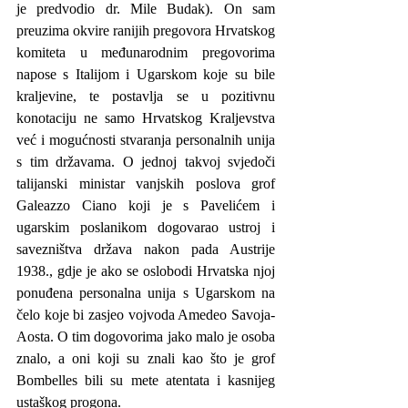
je predvodio dr. Mile Budak). On sam 
preuzima okvire ranijih pregovora Hrvatskog 
komiteta u međunarodnim pregovorima 
napose s Italijom i Ugarskom koje su bile 
kraljevine, te postavlja se u pozitivnu 
konotaciju ne samo Hrvatskog Kraljevstva 
već i mogućnosti stvaranja personalnih unija 
s tim državama. O jednoj takvoj svjedoči 
talijanski ministar vanjskih poslova grof 
Galeazzo Ciano koji je s Pavelićem i 
ugarskim poslanikom dogovarao ustroj i 
savezništva država nakon pada Austrije 
1938., gdje je ako se oslobodi Hrvatska njoj 
ponuđena personalna unija s Ugarskom na 
čelo koje bi zasjeo vojvoda Amedeo Savoja-
Aosta. O tim dogovorima jako malo je osoba 
znalo, a oni koji su znali kao što je grof 
Bombelles bili su mete atentata i kasnijeg 
ustaškog progona.