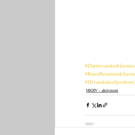
#Danhrvatskedržavnos
#KnezBrnaimirdržavno
#Hrvatskokraljevskovi
HKRV - aktivnosti