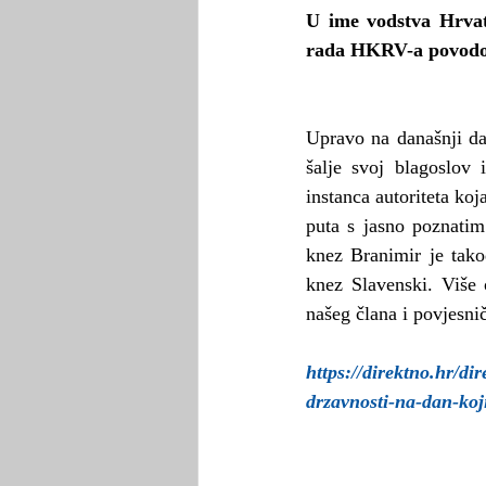
U ime vodstva Hrvats
rada HKRV-a povodom
Upravo na današnji da
šalje svoj blagoslov 
instanca autoriteta koj
puta s jasno poznatim
knez Branimir je tako
knez Slavenski. Viš
našeg člana i povjesni
https://direktno.hr/d
drzavnosti-na-dan-koj