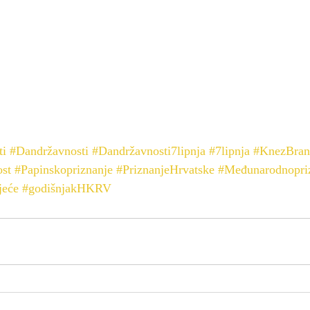
ti
#Dandržavnosti
#Dandržavnosti7lipnja
#7lipnja
#KnezBran
st
#Papinskopriznanje
#PriznanjeHrvatske
#Međunarodnopri
jeće
#godišnjakHKRV