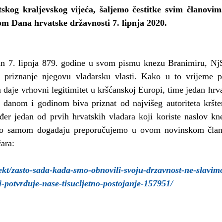
kog kraljevskog vijeća, šaljemo čestitke svim članovim
 Dana hrvatske državnosti 7. lipnja 2020.
n 7. lipnja 879. godine u svom pismu knezu Branimiru, NjS
i priznanje njegovu vladarsku vlasti. Kako u to vrijeme p
a daje vrhovni legitimitet u kršćanskoj Europi, time jedan hrva
 danom i godinom biva priznat od najvišeg autoriteta kršte
đer jedan od prvih hrvatskih vladara koji koriste naslov kne
e o samom događaju preporučujemo u ovom novinskom član
čara:
irekt/zasto-sada-kada-smo-obnovili-svoju-drzavnost-ne-slavim
i-potvrduje-nase-tisucljetno-postojanje-157951/