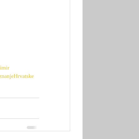
imir
znanjeHrvatske