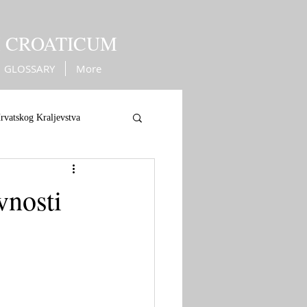
M CROATICUM
GLOSSARY
More
rvatskog Kraljevstva
ope
War against Turks
vnosti