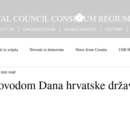
YAL COUNCIL CONSILIUM REGIU
OUT US
ORGANIZATION
NOBLE HOUSES
HISTORY
i iz svijeta
Novosti iz domovine
News from Croatia
1100 H
 min read
Battle of Sisak
Erdődy
Kingdom of Croatia
Christian Eur
povodom Dana hrvatske drža
an values