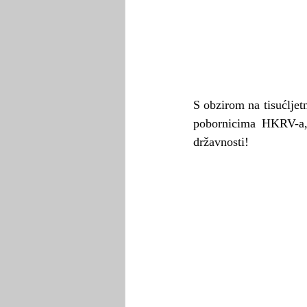
S obzirom na tisućljet
pobornicima HKRV-a, 
državnosti! 