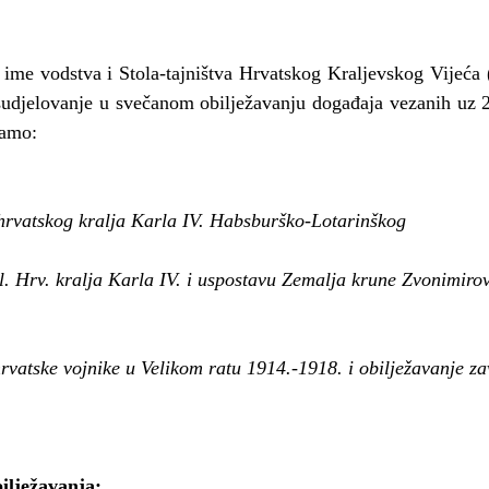
 ime vodstva i Stola-tajništva Hrvatskog Kraljevskog Vijeća
sudjelovanje u svečanom obilježavanju događaja vezanih uz 21
vamo:
hrvatskog kralja Karla IV. Habsburško-Lotarinškog
 bl. Hrv. kralja Karla IV. i uspostavu Zemalja krune Zvonimiro
vatske vojnike u Velikom ratu 1914.-1918. i obilježavanje za
ilježavanja: