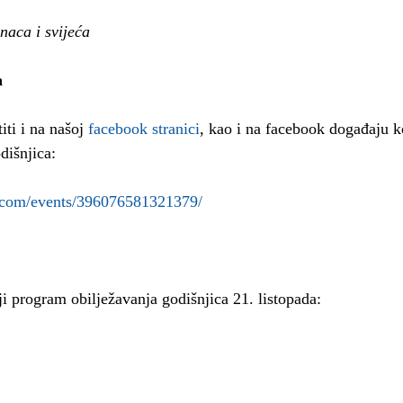
 vijenaca i svijeća
  
ti i na našoj 
facebook stranici
, kao i na facebook događaju ko
dišnjica:
.com/events/396076581321379/
iji program obilježavanja godišnjica 21. listopada: