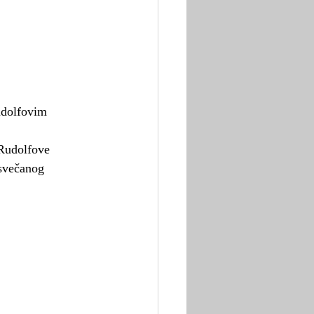
udolfovim 
Rudolfove 
 svečanog 