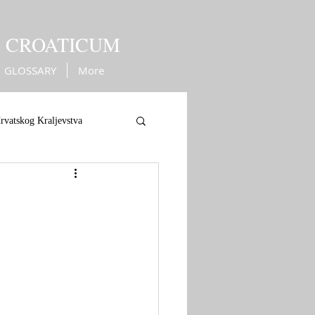
M CROATICUM
GLOSSARY
More
rvatskog Kraljevstva
ope
War against Turks