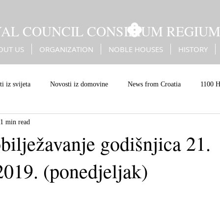
YAL COUNCIL CONSILIUM REGIU
OUT US
ORGANIZATION
NOBLE HOUSES
HISTORY
i iz svijeta
Novosti iz domovine
News from Croatia
1100 H
1 min read
Battle of Sisak
Erdődy
Kingdom of Croatia
Christian Eur
bilježavanje godišnjica 21.
2019. (ponedjeljak)
an values