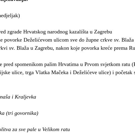
nedjeljak)
red zgrade Hrvatskog narodnog kazališta u Zagrebu
ne povorke Deželićevom ulicom sve do župne crkve sv. Blaža
rkvi sv. Blaža u Zagrebu, nakon koje povorka kreće prema R
nje pred spomenikom palim Hrvatima u Prvom svjetkom ratu (
rijske ulice, trga Vlatka Mačeka i Deželićeve ulice) i početak
ijepa naša i Kraljevka
zvanika (tri govornika)
lov i molitva za sve pale u Velikom ratu