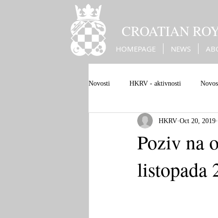
CROATIAN RO
HOMEPAGE
NEWS
AB
Novosti
HKRV - aktivnosti
Novost
HKRV
Oct 20, 2019
Bleiburg genocide
Bleiburg
Poziv na o
listopada 
Christian European values
Europe