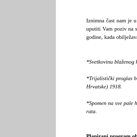
Iznimna čast nam je u
uputiti Vam poziv na 
godine, kada obilježa
*Svetkovinu blaženog 
*Trijalistički proglas
Hrvatske) 1918.
*Spomen na sve pale hr
rata.
Planirani program ob