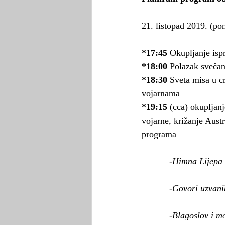
21. listopad 2019. (po
*17:45
 Okupljanje isp
*18:00
 Polazak sveča
*18:30
 Sveta misa u c
vojarnama
*19:15
 (cca) okuplja
vojarne, križanje Aust
programa
           -Himna L
           -Govori u
           -Blagos