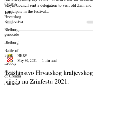
Croatia
Royal Council sent a delegation to visit old Zrin and
participate in the festival...
1100
Hrvatskog
Kraljevstva
Bleiburg
genocide
Bleiburg
Battle of
Sisak
HKRV
May 30, 2021
1 min read
Erdődy
Izaslanstvo Hrvatskog kraljevskog
Kingdom
of Croatia
vijeća na Zrinfestu 2021.
Christian
Europe
Povodom otvaranja ovogodišnjeg 7. Zrin festivala,
War
izaslanstvo udruge HKRV posjetilo je Zrin i sudjelovalo
against
u kulturno-umjetničkom programu.
Turks
Christian
European
values