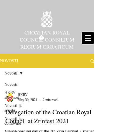
CROATIAN ROYAL
COUNCIL CONSILIUM
REGIUM CROATICUM
NOVOSTI
Novosti
Novosti
HKRV -
HKRV
aktivnosti
May 30, 2021
2 min read
Novosti iz
Delegation of the Croatian Royal
svijeta
Novosti iz
Council at Zrinfest 2021
domovine
On the opening day of the 7th Zrin Festival, Croatian
News from