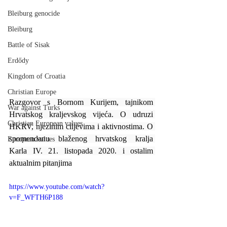
Bleiburg genocide
Bleiburg
Battle of Sisak
Erdődy
Kingdom of Croatia
Christian Europe
Razgovor s Bornom Kurijem, tajnikom 
War against Turks
Hrvatskog kraljevskog vijeća. O udruzi 
Christian European values
HKRV, njezinim ciljevima i aktivnostima. O 
spomendanu blaženog hrvatskog kralja 
European values
Karla IV. 21. listopada 2020. i ostalim 
aktualnim pitanjima
https://www.youtube.com/watch?
v=F_WFTH6P188