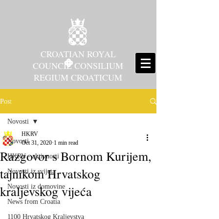
CROATIAN ROYAL
COUNCIL CONSILIUM
REGIUM CROATICUM
Post
Novosti
HKRV
Novosti
Oct 31, 2020
1 min read
Razgovor s Bornom Kurijem,
HKRV - aktivnosti
tajnikom Hrvatskog
Novosti iz svijeta
kraljevskog vijeća
Novosti iz domovine
News from Croatia
1100 Hrvatskog Kraljevstva