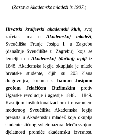
(
Zastava Akademske mladeži iz 1907.
)
Hrvatski kraljevski akademski klub
, svoj 
začetak ima u 
Akademskoj mladeži
, 
Sveučilišta Franje Josipa I. u Zagrebu 
(današnje Sveučilište u Zagrebu), koja se 
temeljila na 
Akademskoj (đačkoj) legiji
 iz 
1848. Akademska legija okupljala je mlade 
hrvatske studente, čijih su 203 člana 
dragovoljca, krenula s 
banom Josipom 
grofom Jelačićem Bužimskim
 protiv 
Ugarske revolucije i agresije 1848. - 1849. 
Kasnijom instiutcionalizacijom i otvaranjem 
modernog Sveučilišta Akademska legija 
prerasta u Akademsku mladež koja okuplja 
studente sličnog svijetonazora. Među svojom 
djelatnosti promiče akademsku izvrsnost, 