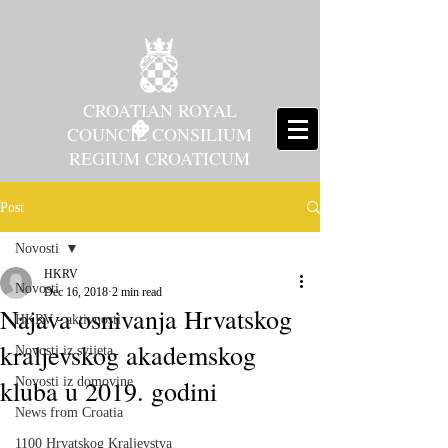
CROATIAN ROYAL
COUNCIL CONSILIUM
REGIUM CROATICUM
Post
Novosti
HKRV
Novosti
Dec 16, 2018
2 min read
Najava osnivanja Hrvatskog
HKRV - aktivnosti
kraljevskog akademskog
Novosti iz svijeta
kluba u 2019. godini
Novosti iz domovine
News from Croatia
1100 Hrvatskog Kraljevstva