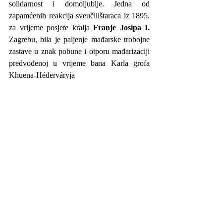
solidarnost i domoljublje. Jedna od 
zapamćenih reakcija sveučilištaraca iz 1895. 
za vrijeme posjete kralja 
Franje Josipa I. 
Zagrebu, bila je paljenje mađarske trobojne 
zastave u znak pobune i otporu mađarizaciji 
predvođenoj u vrijeme bana Karla grofa 
Khuena-Héderváryja