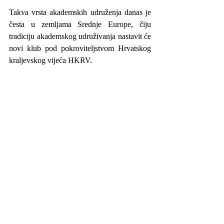
Takva vrsta akademskih udruženja danas je 
česta u zemljama Srednje Europe, čiju 
tradiciju akademskog udruživanja nastavit će 
novi klub pod pokroviteljstvom Hrvatskog 
kraljevskog vijeća HKRV.
(
Zastava Akademske mladeži iz 1907., rad 
radionice umjetnika i profesora Bele 
Csikosa-Sessije
)
O Hrvatskom kraljevskom akademskom 