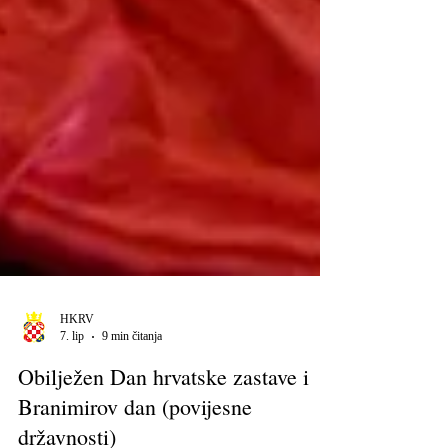
HKRV
7. lip
9 min čitanja