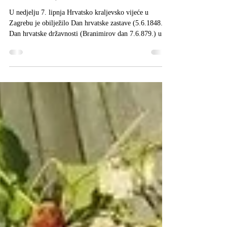
Obilježen Dan hrvatske zastave i
Branimirov dan (povijesne
državnosti)
U nedjelju 7. lipnja Hrvatsko kraljevsko vijeće u
Zagrebu je obilježilo Dan hrvatske zastave (5.6.1848.) i
Dan hrvatske državnosti (Branimirov dan 7.6.879.) uz
Dan otvorenih vrata HKRV-a. Prigodom čega
pripremljena je izložba zastava iz 19. st. i prikaz
literature vezan uz heraldiku i veksilologiju kao i
ranosrednjovjekovnu povijest, te time predstavljen rad
udruge Hrvatsko kraljevsko vijeće javnosti.