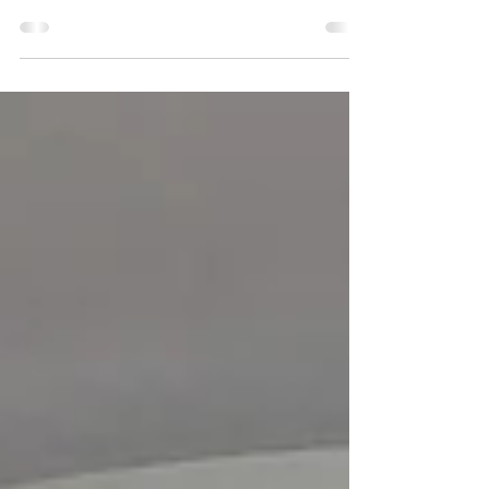
Hrvatsko kraljevsko vijeće povodom godišnjice
Sarajevskog atentata i Prvog svjetskog rata., među
posjetiteljima potomak Franje Ferdinanda. Uz prigodne
predmete i knjige vezane uz Prvi svjetski rat, obilježena
je ova pomalo zaboravljena crtica hrvatske povijesti.