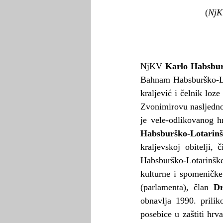
(
NjK
NjKV 
Karlo Habsbur
Bahnam Habsburško-Lot
kraljević i čelnik loz
Zvonimirovu nasljednom
je vele-odlikovanog h
Habsburško-Lotarin
kraljevskoj obitelji,
Habsburško-Lotarinške
kulturne i spomeničke 
(parlamenta), član 
D
obnavlja 1990. prilik
posebice u zaštiti hrv