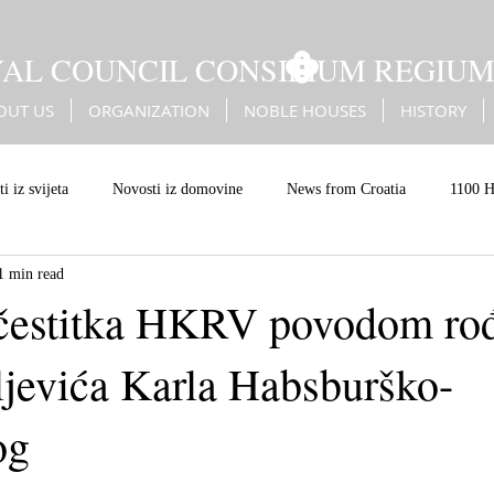
YAL COUNCIL CONSILIUM REGIU
OUT US
ORGANIZATION
NOBLE HOUSES
HISTORY
i iz svijeta
Novosti iz domovine
News from Croatia
1100 H
1 min read
Battle of Sisak
Erdődy
Kingdom of Croatia
Christian Eur
čestitka HKRV povodom ro
jevića Karla Habsburško-
an values
og