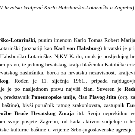
V hrvatski kraljević Karlo Habsburško-Lotarinški u Zagrebu
)
ško-Lotarinški
, punim imenom Karlo Tomas Robert Marija F
arinški (poznatiji kao
 Karl von Habsburg
) hrvatski je pri
e Habsburško-Lotarinške. NjKV Karlo, unuk je posljednjeg hrv
 pravu, te jedinog hrvatskog kralja blaženika Katoličke crk
rvatskog zaslužnika, borca za hrvatsku nezavisnost, kraljev
škog
. Rođen je 11. siječnja 1961., pripada najdugovječ
 čije je po nasljednom pravu najviši član. Suveren je 
Reda
, predstavnik 
Paneuropske unije
, član 
Plavog štita
 (org. z
baštine), bivši poručnik ratnog zrakoplovsta, zastupnik 
Eur
ružbe Braće Hrvatskog Zmaja
 itd. Svoju neprekidnu v
om svoje posjete Zagrebu, od kada aktivno sudjeluje u hr
atske kulturne baštine u vrijeme Srbo-jugoslavenske agresije