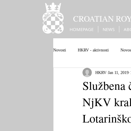
CROATIAN RO
HOMEPAGE
NEWS
AB
Novosti
HKRV - aktivnosti
Novost
HKRV
Jan 11, 2019
Bleiburg genocide
Bleiburg
Službena 
NjKV kral
Christian European values
Europe
Lotarinšk