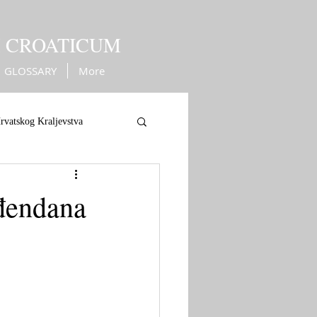
M CROATICUM
GLOSSARY
More
rvatskog Kraljevstva
ope
War against Turks
đendana