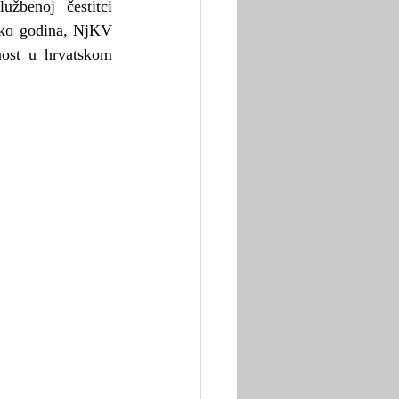
užbenoj čestitci 
liko godina, NjKV 
ost u hrvatskom 