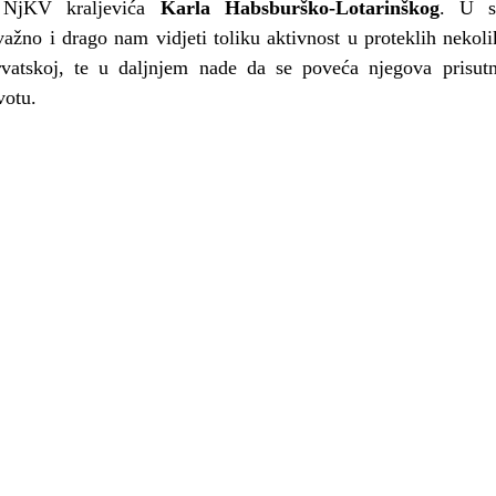
NjKV kraljevića 
Karla Habsburško-Lotarinškog
. U sl
 važno i drago nam vidjeti toliku aktivnost u proteklih neko
rvatskoj, te u daljnjem nade da se poveća njegova prisutn
votu.