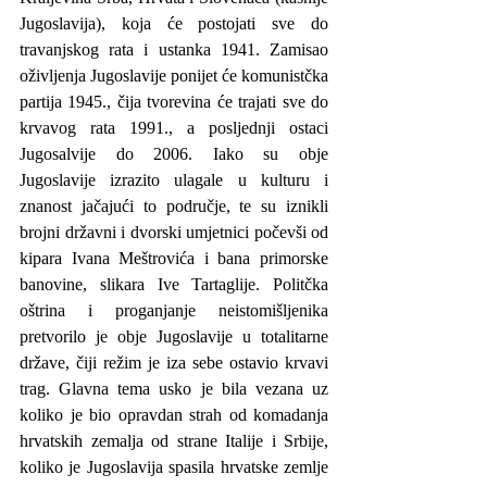
Jugoslavija), koja će postojati sve do 
travanjskog rata i ustanka 1941. Zamisao 
oživljenja Jugoslavije ponijet će komunistčka 
partija 1945., čija tvorevina će trajati sve do 
krvavog rata 1991., a posljednji ostaci 
Jugosalvije do 2006. Iako su obje 
Jugoslavije izrazito ulagale u kulturu i 
znanost jačajući to područje, te su iznikli 
brojni državni i dvorski umjetnici počevši od 
kipara Ivana Meštrovića i bana primorske 
banovine, slikara Ive Tartaglije. Politčka 
oštrina i proganjanje neistomišljenika 
pretvorilo je obje Jugoslavije u totalitarne 
države, čiji režim je iza sebe ostavio krvavi 
trag. Glavna tema usko je bila vezana uz 
koliko je bio opravdan strah od komadanja 
hrvatskih zemalja od strane Italije i Srbije, 
koliko je Jugoslavija spasila hrvatske zemlje 