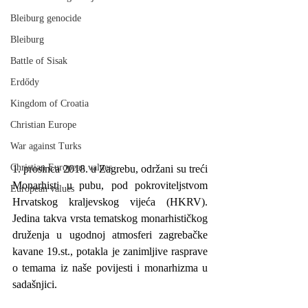
Bleiburg genocide
Bleiburg
Battle of Sisak
Erdődy
Kingdom of Croatia
Christian Europe
War against Turks
Christian European values
1. prosinca 2018. u Zagrebu, održani su treći 
Monarhisti u pubu, pod pokroviteljstvom 
European values
Hrvatskog kraljevskog vijeća (HKRV). 
Jedina takva vrsta tematskog monarhističkog 
druženja u ugodnoj atmosferi zagrebačke 
kavane 19.st., potakla je zanimljive rasprave 
o temama iz naše povijesti i monarhizma u 
sadašnjici.