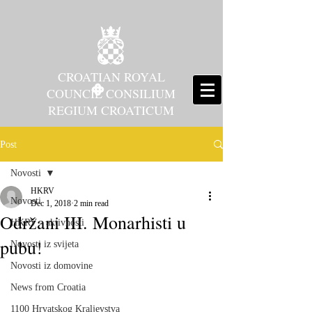
CROATIAN ROYAL
COUNCIL CONSILIUM
REGIUM CROATICUM
Post
Novosti
HKRV
Novosti
Dec 1, 2018
2 min read
Održani III. Monarhisti u
HKRV - aktivnosti
pubu!
Novosti iz svijeta
Novosti iz domovine
News from Croatia
1100 Hrvatskog Kraljevstva