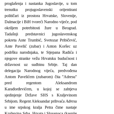
proglašenja i nastanka Jugoslavije, u tom 
trenutku projugoslavenski orijentirani 
političari iz prostora Hrvatske, Slovenije, 
Dalmacije i BiH tvoreći Narodno vijeće, pod 
okriljem potrebitosti žure u Beograd. 
Tadašnji predstavnici jugoslavenskog 
pokreta Ante Trumbić, Svetozar Pribičević, 
Ante Pavelić (zubar) i Anton Koršec uz 
podršku narodnjaka, te Stjepana Radića i 
njegove stranke vežu Hrvatsku budućnost i 
državnost uz sudbinu Srbije. Taj dan 
delegacija Narodnog vijeća, predvođena 
Antom Pavelićem (zubarom) čita ''Adresu'' 
pred regentom Aleksandrom 
Karađorđevićem, u kojoj se zahtjeva 
sjedinjenje Države SHS s Kraljevinom 
Srbijom. Regent Aleksandar prihvaća 
Adresu
u ime srpskog kralja Petra čime nastaje 
Kraljevina Srba, Hrvata i Slovenaca (kasnije 