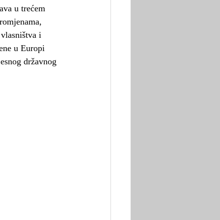
ava u trećem 
 promjenama, 
vlasništva i 
ene u Europi 
ijesnog državnog 