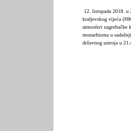
 12. listopada 2018. u Zagrebu, održani su drugi Monarhisti u pubu, pod pokroviteljstvom Hrvatskog 
kraljevskog vijeća (H
atmosferi zagrebačke k
monarhizma u sadašnjic
državnog ustroja u 21.s