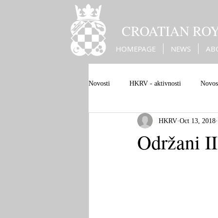
CROATIAN RO
HOMEPAGE
NEWS
AB
Novosti
HKRV - aktivnosti
Novost
HKRV
Oct 13, 2018
Bleiburg genocide
Bleiburg
Održani II
Christian European values
Europe