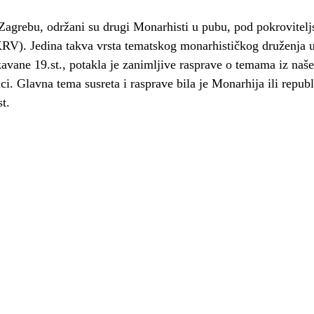
KRV). Jedina takva vrsta tematskog monarhističkog druženja 
avane 19.st., potakla je zanimljive rasprave o temama iz naše 
i. Glavna tema susreta i rasprave bila je Monarhija ili republ
t.