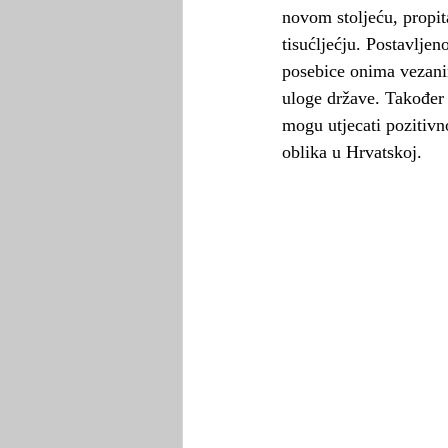
novom stoljeću, propi
tisućljećju. Postavlje
posebice onima vezanim
uloge države. Također
mogu utjecati pozitivn
oblika u Hrvatskoj.