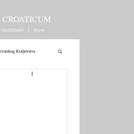
M CROATICUM
GLOSSARY
More
rvatskog Kraljevstva
ope
War against Turks