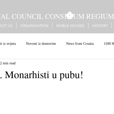
YAL COUNCIL CONSILIUM REGIU
OUT US
ORGANIZATION
NOBLE HOUSES
HISTORY
i iz svijeta
Novosti iz domovine
News from Croatia
1100 H
2 min read
Battle of Sisak
Erdődy
Kingdom of Croatia
Christian Eur
. Monarhisti u pubu!
an values