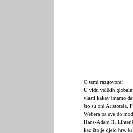
O temi razgovora:
U vidu velikih globalni
vlasti kakav imamo dan
što su oni Aristotela,
Webera pa sve do moder
Hans-Adam II. Lihtenš
kao što je djelo hrv. k