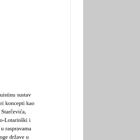
uistinu sustav 
ri koncepti kao 
 Starčevića, 
-Lotarinški i 
 u raspravama 
loge države u 