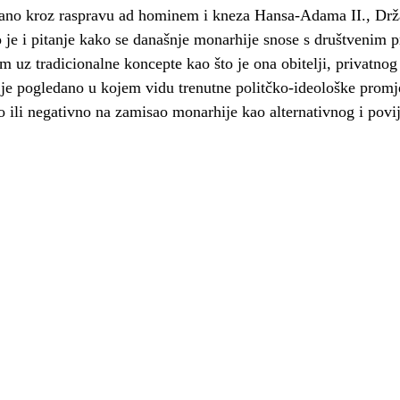
tano kroz raspravu ad hominem i kneza Hansa-Adama II., Drž
no je i pitanje kako se današnje monarhije snose s društvenim
 uz tradicionalne koncepte kao što je ona obitelji, privatnog 
 je pogledano u kojem vidu trenutne politčko-ideološke promj
o ili negativno na zamisao monarhije kao alternativnog i pov