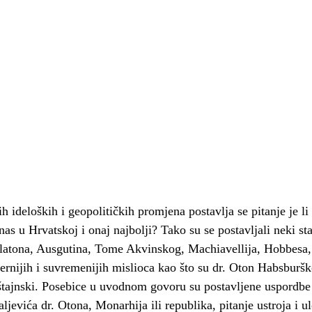
h ideloških i geopolitičkih promjena postavlja se pitanje je li 
as u Hrvatskoj i onaj najbolji? Tako su se postavljali neki sta
 Platona, Ausgutina, Tome Akvinskog, Machiavellija, Hobbesa,
nijih i suvremenijih mislioca kao što su dr. Oton Habsburško
tajnski. Posebice u uvodnom govoru su postavljene uspordbe
raljevića dr. Otona, Monarhija ili republika, pitanje ustroja i u