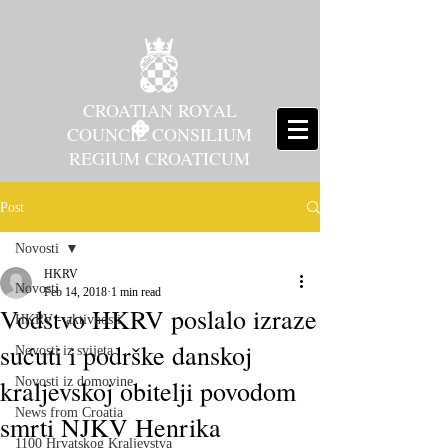
CROATIAN ROYAL
COUNCIL CONSILIUM
REGIUM CROATICUM
Post
Novosti
HKRV
Novosti
Feb 14, 2018
1 min read
Vodstvo HKRV poslalo izraze
HKRV - aktivnosti
sućuti i podrške danskoj
Novosti iz svijeta
kraljevskoj obitelji povodom
Novosti iz domovine
News from Croatia
smrti NJKV Henrika
1100 Hrvatskog Kraljevstva