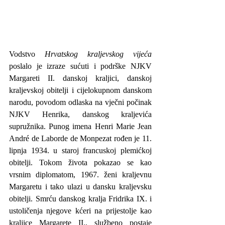
Vodstvo 
Hrvatskog kraljevskog vijeća
poslalo je izraze sućuti i podrške NJKV 
Margareti II. danskoj kraljici, danskoj 
kraljevskoj obitelji i cijelokupnom danskom 
narodu, povodom odlaska na vječni počinak 
NJKV Henrika, danskog kraljevića 
supružnika. Punog imena Henri Marie Jean 
André de Laborde de Monpezat rođen je 11. 
lipnja 1934. u staroj francuskoj plemićkoj 
obitelji. Tokom života pokazao se kao 
vrsnim diplomatom, 1967. ženi kraljevnu 
Margaretu i tako ulazi u dansku kraljevsku 
obitelji. Smrću danskog kralja Fridrika IX. i 
ustoličenja njegove kćeri na prijestolje kao 
kraljice Margarete II., službeno postaje 