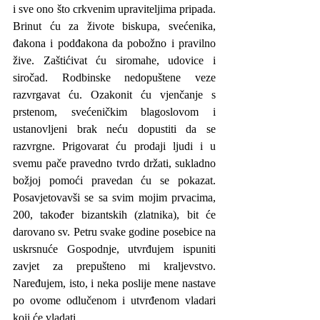
i sve ono što crkvenim upraviteljima pripada. 
Brinut ću za živote biskupa, svećenika, 
đakona i podđakona da pobožno i pravilno 
žive. Zaštićivat ću siromahe, udovice i 
siročad. Rodbinske nedopuštene veze 
razvrgavat ću. Ozakonit ću vjenčanje s 
prstenom, svećeničkim blagoslovom i 
ustanovljeni brak neću dopustiti da se 
razvrgne. Prigovarat ću prodaji ljudi i u 
svemu pače pravedno tvrdo držati, sukladno 
božjoj pomoći pravedan ću se pokazat. 
Posavjetovavši se sa svim mojim prvacima, 
200, također bizantskih (zlatnika), bit će 
darovano sv. Petru svake godine posebice na 
uskrsnuće Gospodnje, utvrđujem ispuniti 
zavjet za prepušteno mi kraljevstvo. 
Naređujem, isto, i neka poslije mene nastave 
po ovome odlučenom i utvrđenom vladari 
koji će vladati.