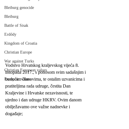
Bleiburg genocide
Bleiburg
Battle of Sisak
Erdődy
Kingdom of Croatia
Christian Europe
War against Turks
Vodstvo Hrvatskog kraljevskog vijeća 8. 
Christian European values
listopada 2017., s ponosom svim sadašnjim i 
budućim članovima, te ostalim uzvanicima i 
European values
pratiteljima rada udruge, čestita Dan 
Kraljevine i Hrvatske nezavisnosti, te 
ujedno i dan udruge HKRV. Ovim danom 
obilježavamo ove važne nadnevke i 
događaje;