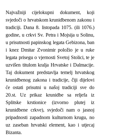
Najvažniji cijelokupni dokument, koji 
svjedoči o hrvatskom krunidbenom zakonu i 
tradiciji. Dana 8. listopada 1075. (ili 1076.) 
godine, u crkvi Sv. Petra i Mojsija u Solinu, 
u prisutnosti papinskog legata Gebizona, ban 
i knez Dmitar Zvonimir položio je u ruke 
legata prisegu o vjernosti Svetoj Stolici, te je 
uzvišen titulom kralja Hrvatske i Dalmacije. 
Taj dokument predstavlja temelj hrvatskog 
krunidbenog zakona i tradicije, čiji dijelovi 
će ostati prisutni u našoj tradiciji sve do 
20.st. Uz prikaz krunidbe sa reljefa iz 
Splitske krstionice (izvorno plutej iz 
krunidbene crkve), svjedoči nam o jasnoj 
pripadnosti zapadnom kulturnom krugu, no 
uz zaseban hrvatski element, kao i utjecaj 
Bizanta. 