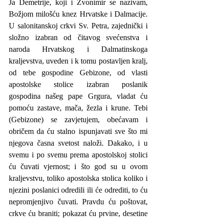
Ja Demetrije, koji i Zvonimir se nazivam, 
Božjom milošću knez Hrvatske i Dalmacije. 
U salonitanskoj crkvi Sv. Petra, zajednički i 
složno izabran od čitavog svećenstva i 
naroda Hrvatskog i Dalmatinskoga 
kraljevstva, uveden i k tomu postavljen kralj, 
od tebe gospodine Gebizone, od vlasti 
apostolske stolice izabran poslanik 
gospodina našeg pape Grgura, vladat ću 
pomoću zastave, mača, žezla i krune. Tebi 
(Gebizone) se zavjetujem, obećavam i 
obričem da ću stalno ispunjavati sve što mi 
njegova časna svetost naloži. Dakako, i u 
svemu i po svemu prema apostolskoj stolici 
ću čuvati vjernost; i što god su u ovom 
kraljevstvu, toliko apostolska stolica koliko i 
njezini poslanici odredili ili će odrediti, to ću 
nepromjenjivo čuvati. Pravdu ću poštovat, 
crkve ću braniti; pokazat ću prvine, desetine 