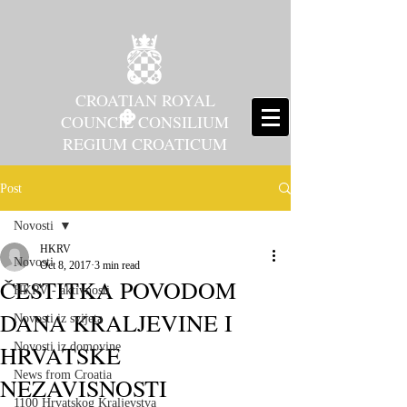
CROATIAN ROYAL
COUNCIL CONSILIUM
REGIUM CROATICUM
Post
Novosti
HKRV
Novosti
Oct 8, 2017
3 min read
ČESTITKA POVODOM
HKRV - aktivnosti
DANA KRALJEVINE I
Novosti iz svijeta
HRVATSKE
Novosti iz domovine
News from Croatia
NEZAVISNOSTI
1100 Hrvatskog Kraljevstva