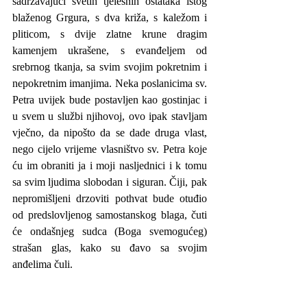
sadržavajući svetih tjelesnih ostataka istog 
blaženog Grgura, s dva križa, s kaležom i 
pliticom, s dvije zlatne krune dragim 
kamenjem ukrašene, s evanđeljem od 
srebrnog tkanja, sa svim svojim pokretnim i 
nepokretnim imanjima. Neka poslanicima sv. 
Petra uvijek bude postavljen kao gostinjac i 
u svem u službi njihovoj, ovo ipak stavljam 
vječno, da nipošto da se dade druga vlast, 
nego cijelo vrijeme vlasništvo sv. Petra koje 
ću im obraniti ja i moji nasljednici i k tomu 
sa svim ljudima slobodan i siguran. Čiji, pak 
nepromišljeni drzoviti pothvat bude otuđio 
od predslovljenog samostanskog blaga, čuti 
će ondašnjeg sudca (Boga svemogućeg) 
strašan glas, kako su đavo sa svojim 
anđelima čuli.
Osim toga kako kraljevati kao Bogu služiti, 